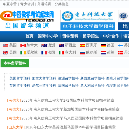
冬夏令营
｜
青少培训
｜
外语培训
｜
分类信息
首页
国际中小学
留学预科
留学招生
中外合作
语
美国
加拿大
澳洲
新西兰
西班牙
德国
芬
英国
爱尔兰
法国
意大利
俄罗斯
荷兰
丹
本科留学预科
美国留学预科 加拿大留学预科 澳洲留学预科 新西兰留学预科 西班牙留学预
英国留学预科 爱尔兰留学预科 法国留学预科 意大利留学预科 俄罗斯留学预
[南信大]
2026年南京信息工程大学2+2国际本科留学项目招生简章
[南信大]
2026年南京信息工程大学新加坡国际本科留学项目招生简章
[南信大]
2026年南京信息工程大学马来西亚国际本科留学项目招生简章
[山东大学]
2026年山东大学美英澳新马国际本科留学项目招生简章