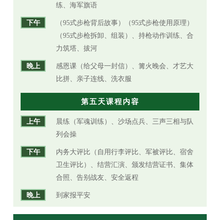
练、海军旗语
下午
（95式步枪背后故事）（95式步枪使用原理）
（95式步枪拆卸、组装）、持枪动作训练、合
力筑塔、拔河
晚上
感恩课（给父母一封信）、篝火晚会、才艺大
比拼、亲子连线、洗衣服
第五天课程内容
上午
晨练（军魂训练）、沙场点兵、三声三相与队
列会操
下午
内务大评比（自用行李评比、军被评比、宿舍
卫生评比）、结营汇演、颁发结营证书、集体
合照、告别战友、安全返程
晚上
到家报平安