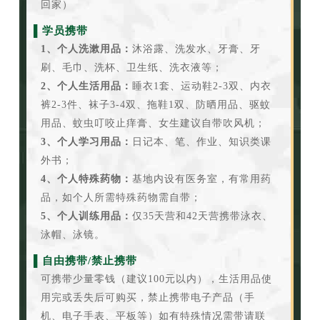
回家）
▌学员携带
1、个人洗漱用品：
沐浴露、洗发水、牙膏、牙
刷、毛巾、洗杯、卫生纸、洗衣液等；
2、个人生活用品：
睡衣1套、运动鞋2-3双、内衣
裤2-3件、袜子3-4双、拖鞋1双、防晒用品、驱蚊
用品、蚊虫叮咬止痒膏、女生建议自带吹风机；
3、个人学习用品：
日记本、笔、作业、知识类课
外书；
4、个人特殊药物：
基地内设有医务室，有常用药
品，如个人所需特殊药物需自带；
5、个人训练用品：
仅35天营和42天营携带泳衣、
泳帽、泳镜。
▌自由携带/禁止携带
可携带少量零钱（建议100元以内），生活用品使
用完或丢失后可购买，禁止携带电子产品（手
机、电子手表、平板等）如有特殊情况需带请联