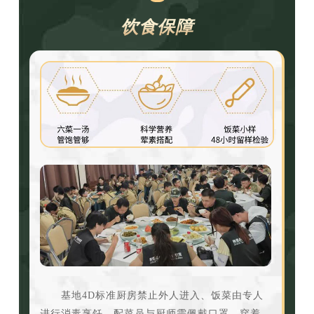
饮食保障
基地4D标准厨房禁止外人进入、饭菜由专人
进行消毒烹饪、配菜员与厨师需佩戴口罩、穿着