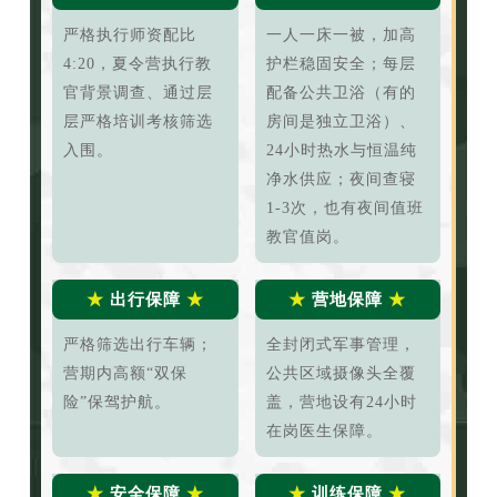
严格执行师资配比
一人一床一被，加高
4:20，夏令营执行教
护栏稳固安全；每层
官背景调查、通过层
配备公共卫浴（有的
层严格培训考核筛选
房间是独立卫浴）、
入围。
24小时热水与恒温纯
净水供应；夜间查寝
1-3次，也有夜间值班
教官值岗。
★
出行保障
★
★
营地保障
★
严格筛选出行车辆；
全封闭式军事管理，
营期内高额“双保
公共区域摄像头全覆
险”保驾护航。
盖，营地设有24小时
在岗医生保障。
★
安全保障
★
★
训练保障
★