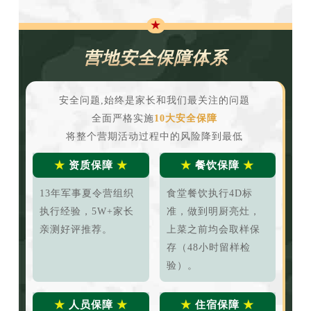
★
营地安全保障体系
安全问题,始终是家长和我们最关注的问题
全面严格实施
10大安全保障
将整个营期活动过程中的风险降到最低
★
资质保障
★
★
餐饮保障
★
13年军事夏令营组织
食堂餐饮执行4D标
执行经验，5W+家长
准，做到明厨亮灶，
亲测好评推荐。
上菜之前均会取样保
存（48小时留样检
验）。
★
人员保障
★
★
住宿保障
★