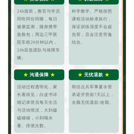
24h值班，教官与学员
科学教学、严格按照
同吃同住同睡，每日
课程活动标准执行，
健康监测，随身携带
保证训练强度不会超
急救包；周边三甲医
负荷，且会注意劳逸
院车程20分钟以内，
结合。
24h应急团队与保障车
辆。
★
沟通保障
★
★
无忧退款
★
活动过程透明化，家
韩信点兵军事夏令营
长看得见；白皮书详
承诺开营前7天以上，
细记录营员每天生活
全额无忧退款/改期。
与活动情况，大到磕
磕碰碰，小到喝水
量、排便次数。