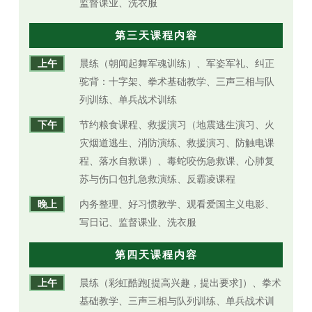
监督课业、洗衣服
第三天课程内容
上午
晨练（朝闻起舞军魂训练）、军姿军礼、纠正
驼背：十字架、拳术基础教学、三声三相与队
列训练、单兵战术训练
下午
节约粮食课程、救援演习（地震逃生演习、火
灾烟道逃生、消防演练、救援演习、防触电课
程、落水自救课）、毒蛇咬伤急救课、心肺复
苏与伤口包扎急救演练、反霸凌课程
晚上
内务整理、好习惯教学、观看爱国主义电影、
写日记、监督课业、洗衣服
第四天课程内容
上午
晨练（彩虹酷跑[提高兴趣，提出要求]）、拳术
基础教学、三声三相与队列训练、单兵战术训