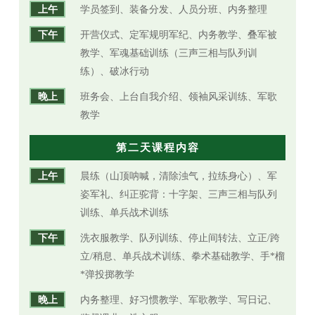
上午
学员签到、装备分发、人员分班、内务整理
下午
开营仪式、定军规明军纪、内务教学、叠军被
教学、军魂基础训练（三声三相与队列训
练）、破冰行动
晚上
班务会、上台自我介绍、领袖风采训练、军歌
教学
第二天课程内容
上午
晨练（山顶呐喊，清除浊气，拉练身心）、军
姿军礼、纠正驼背：十字架、三声三相与队列
训练、单兵战术训练
下午
洗衣服教学、队列训练、停止间转法、立正/跨
立/稍息、单兵战术训练、拳术基础教学、手*榴
*弹投掷教学
晚上
内务整理、好习惯教学、军歌教学、写日记、