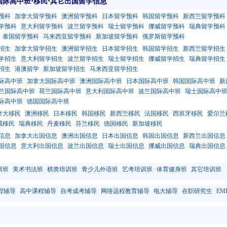
·
·
国际高中班
移民
其它出国留学信息
预科
加拿大留学预科
澳洲留学预科
日本留学预科
韩国留学预科
新西兰留学预科
学预科
意大利留学预科
波兰留学预科
瑞士留学预科
挪威留学预科
瑞典留学预科
泰国留学预科
马来西亚留学预科
新加坡留学预科
俄罗斯留学预科
招生
加拿大留学招生
澳洲留学招生
日本留学招生
韩国留学招生
新西兰留学招生
学招生
意大利留学招生
波兰留学招生
瑞士留学招生
挪威留学招生
瑞典留学招生
招生
港澳留学
新加坡留学招生
马来西亚留学招生
际高中班
加拿大国际高中班
澳洲国际高中班
日本国际高中班
韩国国际高中班
新
兰国际高中班
荷兰国际高中班
意大利国际高中班
波兰国际高中班
瑞士国际高中
际高中班
德国国际高中班
拿大移民
澳洲移民
日本移民
韩国移民
新西兰移民
法国移民
西班牙移民
爱尔兰
威移民
瑞典移民
丹麦移民
芬兰移民
德国移民
新加坡移民
信息
加拿大出国信息
澳洲出国信息
日本出国信息
韩国出国信息
新西兰出国信息
国信息
意大利出国信息
波兰出国信息
瑞士出国信息
挪威出国信息
瑞典出国信息
训班
美术书法班
棋类培训班
青少儿外语班
艺考培训班
体育健身班
其它培训班
程辅导
高中课程辅导
自考成考辅导
网络远程教育辅导
电大辅导
在职研究生
EM