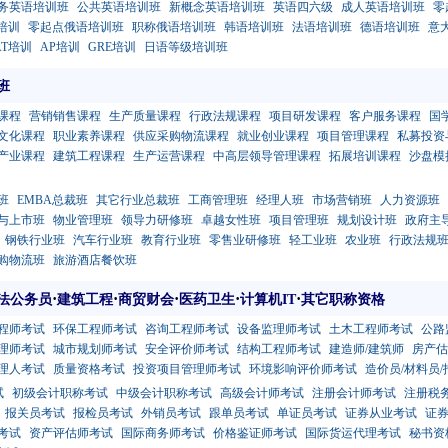
务英语培训班
公共英语培训班
新概念英语培训班
英语四六级
成人英语培训班
零
T培训
零起点俄语培训班
职称俄语培训班
韩语培训班
法语培训班
德语培训班
意
AT培训
AP培训
GRE培训
日语等级培训班
班
课程
营销销售课程
生产质量课程
行政法规课程
项目研发课程
客户服务课程
国
文化课程
职业素养课程
供应采购物流课程
就业创业课程
项目管理课程
私募投资
产业课程
建筑工程课程
生产运营课程
中高层领导管理课程
拓展培训课程
沙盘模
班
EMBA总裁班
其它行业总裁班
工商管理班
经理人班
市场营销班
人力资源班
与上市班
物业管理班
领导力研修班
卓越女性班
项目管理班
规划设计班
政府主
钢铁行业班
汽车行业班
教育行业班
零售业研修班
轻工业班
农业班
行政法规
购物流班
旅游酒店餐饮班
·
·
·
·
·
法公务员
建筑工程
商贸财会
医药卫生
计算机IT
其它职称资格
程师考试
环保工程师考试
咨询工程师考试
设备监理师考试
土木工程师考试
公路
理师考试
城市规划师考试
安全评价师考试
结构工程师考试
建造师/建筑师
房产估
理人考试
质量资格考试
投资项目管理师考试
环境影响评价师考试
造价员/材料员/
试
初级会计职称考试
中级会计职称考试
高级会计师考试
注册会计师考试
注册税
报关员考试
报检员考试
外销员考试
跟单员考试
单证员考试
证券从业考试
证
考试
资产评估师考试
国际商务师考试
价格鉴证师考试
国际货运代理考试
秘书资