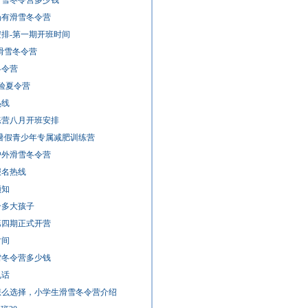
滑雪冬令营多少钱
场有滑雪冬令营
安排-第一期开班时间
假滑雪冬令营
冬令营
体验夏令营
热线
练营八月开班安排
州暑假青少年专属减肥训练营
户外滑雪冬令营
报名热线
须知
合多大孩子
第四期正式开营
时间
滑雪冬令营多少钱
电话
营怎么选择，小学生滑雪冬令营介绍