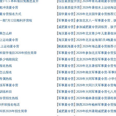
[
]
坡1+1.5 本科项目免雅思直升
综合素质提升营
2026年青岛暑期夏令营
[
]
帆船冲浪夏令营
综合素质提升营
2026年暑假水上运动
[
]
浪夏令营报名方式
国学夏令营
2026年北京国学夏令营推荐
[
]
一期7月12日顺利开营啦
军事夏令营
参加北京八一军事夏令营，
[
]
减肥夏令营
参加减肥夏令营训练营，孩
[
]
果怎么样
海滨夏令营
2026年北京青少年儿童暑假
[
]
水上运动夏令营
海滨夏令营
2026年北京金海湖5天4晚夏
[
]
谷水上运动夏令营
帆船航海夏令营
2026年海边夏令营推荐
[
]
留学项目2026年招生简章
军事夏令营
2026年参加北京军事夏令营
[
]
营多少钱能搞定
军事夏令营
北京2026年西安军事夏令营
[
]
一报名热线
军事夏令营
2026年北京暑假军事夏令营
[
]
营怎么报名
军事夏令营
2026年南京军事夏令营-军
[
]
营专属热线
军事夏令营
2026年大同军事夏令营-小
[
]
训练军事夏令营
军事夏令营
2026年大同21天军事夏令
[
]
营训练科目
军事夏令营
2026年大同军事夏令营七八
[
]
夏令营招生热线
军事夏令营
2026年榆林暑假夏令营课程
[
]
19开班报名电话
军事夏令营
陕西2026年榆林军事夏令营
[
]
科班2026年招生简章
减肥夏令营
2026年杭州暑期减肥夏令营