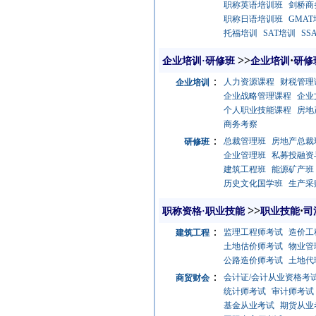
职称英语培训班
剑桥商
职称日语培训班
GMA
托福培训
SAT培训
SS
>>
·
企业培训·研修班
企业培训
研修
：
人力资源课程
财税管理
企业培训
企业战略管理课程
企业
个人职业技能课程
房地
商务考察
：
总裁管理班
房地产总裁
研修班
企业管理班
私募投融资
建筑工程班
能源矿产班
历史文化国学班
生产采
>>
·
职称资格·职业技能
职业技能
司
：
监理工程师考试
造价工
建筑工程
土地估价师考试
物业管
公路造价师考试
土地代
：
会计证/会计从业资格考
商贸财会
统计师考试
审计师考试
基金从业考试
期货从业