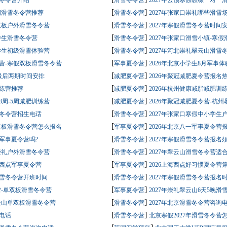
雪冬令营介绍
滑雪冬令营
2027年云顶寒假教练一对一
[
]
假期滑雪冬令营推荐
滑雪冬令营
2027年张家口崇礼哪些滑雪
[
]
单双板户外滑雪冬令营
滑雪冬令营
2027年寒假滑雪冬令营时间
[
]
小学生滑雪冬令营
滑雪冬令营
2027年张家口滑雪小镇-寒
[
]
小学生初级滑雪体验营
滑雪冬令营
2027年河北崇礼翠云山滑雪
[
]
令营-寒假双板滑雪冬令营
军事夏令营
2026年北京小学生8月军事
[
]
月最后两期时间安排
减肥夏令营
2026年聚冠减肥夏令营报名
[
]
训练营推荐
减肥夏令营
2026年杭州健康减脂减肥训
[
]
3周-5周减肥训练营
减肥夏令营
2026年聚冠减肥夏令营-杭
[
]
雪冬令营招生电话
滑雪冬令营
2027年张家口寒假中小学生
[
]
单双板滑雪冬令营怎么报名
军事夏令营
2026年北京八一军事夏令营
[
]
有军事夏令营吗?
滑雪冬令营
2027年寒假滑雪冬令营报名
[
]
-崇礼户外滑雪冬令营
滑雪冬令营
2027年翠云山滑雪冬令营适
[
]
西点军事夏令营
军事夏令营
2026上海西点好习惯夏令营
[
]
滑雪冬令营开班时间
滑雪冬令营
2027年寒假滑雪冬令营报名
[
]
雪-单双板滑雪冬令营
军事夏令营
2027年崇礼翠云山6天5晚
[
]
翠云山单双板滑雪冬令营
滑雪冬令营
2027年北京滑雪冬令营咨询
[
]
名电话
滑雪冬令营
北京寒假2027年滑雪冬令