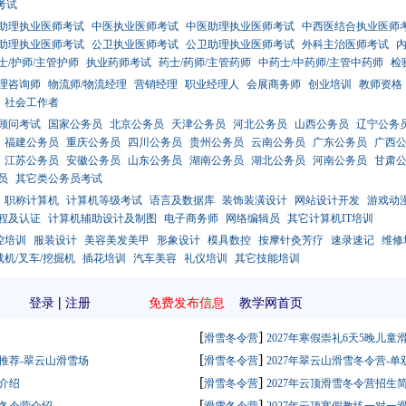
考试
助理执业医师考试
中医执业医师考试
中医助理执业医师考试
中西医结合执业医师
助理执业医师考试
公卫执业医师考试
公卫助理执业医师考试
外科主治医师考试
士/护师/主管护师
执业药师考试
药士/药师/主管药师
中药士/中药师/主管中药师
检
理咨询师
物流师/物流经理
营销经理
职业经理人
会展商务师
创业培训
教师资格
社会工作者
顾问考试
国家公务员
北京公务员
天津公务员
河北公务员
山西公务员
辽宁公务
福建公务员
重庆公务员
四川公务员
贵州公务员
云南公务员
广东公务员
广西
江苏公务员
安徽公务员
山东公务员
湖南公务员
湖北公务员
河南公务员
甘肃
员
其它类公务员考试
职称计算机
计算机等级考试
语言及数据库
装饰装潢设计
网站设计开发
游戏动
程及认证
计算机辅助设计及制图
电子商务师
网络编辑员
其它计算机IT培训
控培训
服装设计
美容美发美甲
形象设计
模具数控
按摩针灸芳疗
速录速记
维修
载机/叉车/挖掘机
插花培训
汽车美容
礼仪培训
其它技能培训
>
|
登录
注册
免费发布信息
教学网首页
[
]
滑雪冬令营
2027年寒假崇礼6天5晚儿童
[
]
营推荐-翠云山滑雪场
滑雪冬令营
2027年翠云山滑雪冬令营-
[
]
境介绍
滑雪冬令营
2027年云顶滑雪冬令营招生
[
]