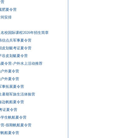
令营
州减肥夏令营
时间安排
名校国际课程2026年招生简章
苏韩信点兵军事夏令营
假期皮划艇考证夏令营
-平谷皮划艇夏令营
动夏令营-户外水上活动推荐
运动户外夏令营
的户外夏令营
-军事拓展夏令营
学生暑期军旅生活体验营
-海边帆船夏令营
船考证夏令营
小学生帆船夏令营
令营-假期帆船夏令营
假帆船夏令营