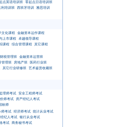
起点英语培训班
零起点日语培训班
大利培训班
西班牙培训
雅思培训
学文化课程
金融资本运作课程
与上市课程
卓越领导课程
拟课程
综合管理课程
其它课程
财税管理班
金融资本运营班
导管理班
房地产班
医药行业班
班
其它行业研修班
艺术鉴赏收藏班
监理师考试
安全工程师考试
价师考试
房产经纪人考试
招标师
务师考试
经济师考试
统计从业考试
券经纪人考试
银行从业考试
格考试
商务秘书考试