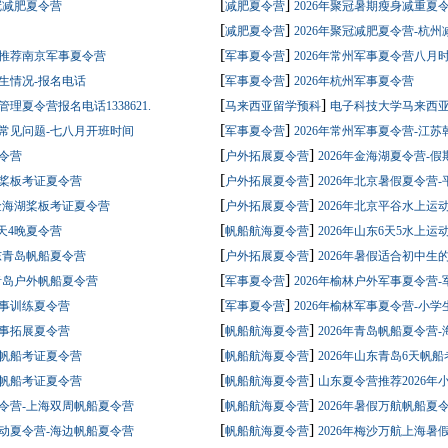
[
]
冠减肥夏令营
减肥夏令营
2026年聚冠暑期瘦身减重夏
[
]
减肥夏令营
2026年聚冠减肥夏令营-杭
[
]
营推荐南京军事夏令营
军事夏令营
2026年常州军事夏令营八月
[
]
招生情况-报名电话
军事夏令营
2026年杭州军事夏令营
[
]
理夏令营报名电话1338621.
马来西亚留学预科
电子科技大学马来西亚
[
]
营常见问题-七八月开班时间
军事夏令营
2026年常州军事夏令营-江
[
]
夏令营
户外拓展夏令营
2026年金海湖夏令营-
[
]
年桨板考证夏令营
户外拓展夏令营
2026年北京暑假夏令营
[
]
-金海湖桨板考证夏令营
户外拓展夏令营
2026年北京平谷水上运
[
]
5天4晚夏令营
帆船航海夏令营
2026年山东6天5水上
[
]
山东青岛帆船夏令营
户外拓展夏令营
2026年暑假适合初中生
[
]
-青岛户外帆船夏令营
军事夏令营
2026年榆林户外军事夏令营
[
]
军事训练夏令营
军事夏令营
2026年榆林军事夏令营-小
[
]
军事拓展夏令营
帆船航海夏令营
2026年青岛帆船夏令营
[
]
生帆船考证夏令营
帆船航海夏令营
2026年山东青岛6天帆
[
]
5晚帆船考证夏令营
帆船航海夏令营
山东夏令营推荐2026年
[
]
夏令营-上海双周帆船夏令营
帆船航海夏令营
2026年暑假万航帆船夏
[
]
运动夏令营-海边帆船夏令营
帆船航海夏令营
2026年梅沙万航上海暑