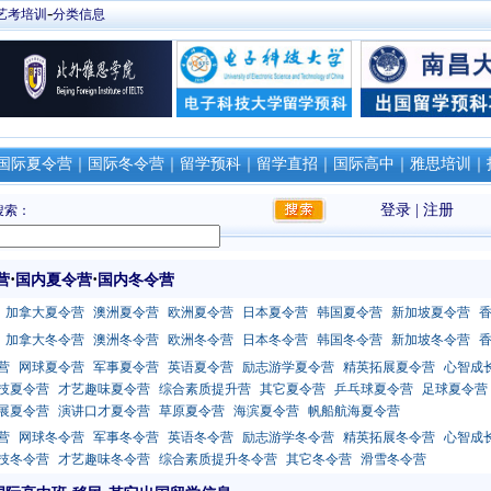
-
艺考培训
分类信息
国际夏令营
｜
国际冬令营
｜
留学预科
｜
留学直招
｜
国际高中
｜
雅思培训
｜
登录
|
注册
搜索：
·
·
营
国内夏令营
国内冬令营
加拿大夏令营
澳洲夏令营
欧洲夏令营
日本夏令营
韩国夏令营
新加坡夏令营
加拿大冬令营
澳洲冬令营
欧洲冬令营
日本冬令营
韩国冬令营
新加坡冬令营
营
网球夏令营
军事夏令营
英语夏令营
励志游学夏令营
精英拓展夏令营
心智成
技夏令营
才艺趣味夏令营
综合素质提升营
其它夏令营
乒乓球夏令营
足球夏令营
展夏令营
演讲口才夏令营
草原夏令营
海滨夏令营
帆船航海夏令营
营
网球冬令营
军事冬令营
英语冬令营
励志游学冬令营
精英拓展冬令营
心智成
技冬令营
才艺趣味冬令营
综合素质提升冬令营
其它冬令营
滑雪冬令营