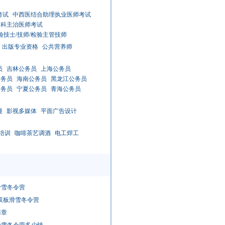
考试
中西医结合助理执业医师考试
内科主治医师考试
验技士/技师/检验主管技师
出版专业资格
公共营养师
员
吉林公务员
上海公务员
公务员
海南公务员
黑龙江公务员
公务员
宁夏公务员
青海公务员
漫
影视多媒体
平面广告设计
培训
咖啡茶艺调酒
电工焊工
滑雪冬令营
单双板滑雪冬令营
简章