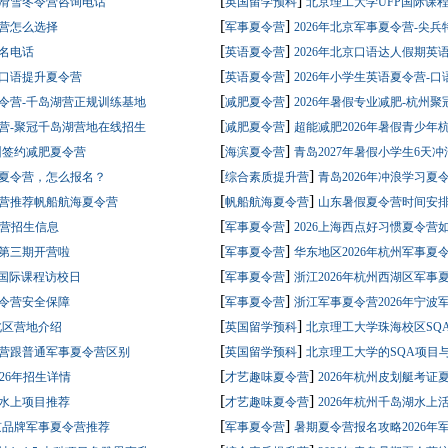
[
]
假滑雪冬令营咨询电话
英国留学预科
北京理工大
[
]
令营怎么选择
军事夏令营
2026年北京军事夏令营-尖
[
]
报名电话
英语夏令营
2026年北京口语达人假期英
[
]
语口语提升夏令营
英语夏令营
2026年小学生英语夏令营-
[
]
夏令营-千岛湖营正规训练基地
减肥夏令营
2026年暑假专业减肥-杭州聚
[
]
令营-聚冠千岛湖营地在线招生
减肥夏令营
超能减肥2026年暑假青少年
[
]
杭州签约减肥夏令营
海滨夏令营
青岛2027年暑假小学生6天
[
]
证夏令营，怎么报名？
综合素质提升营
青岛2026年冲浪学习夏
[
]
令营推荐帆船航海夏令营
帆船航海夏令营
山东暑假夏令营时间安排
[
]
令营招生信息
军事夏令营
2026上海西点好习惯夏令营
[
]
营第三期开营啦
军事夏令营
华东地区2026年杭州军事夏
[
]
P国际课程访校日
军事夏令营
浙江2026年杭州西湖区军事
[
]
夏令营安全保障
军事夏令营
浙江军事夏令营2026年宁波
[
]
北区营地介绍
英国留学预科
北京理工大学珠海校区SQA
[
]
令营跟普通军事夏令营区别
英国留学预科
北京理工大学的SQA项目
[
]
26年招生详情
才艺趣味夏令营
2026年杭州皮划艇考证
[
]
生水上项目推荐
才艺趣味夏令营
2026年杭州千岛湖水上
[
]
北京品牌军事夏令营推荐
军事夏令营
暑期夏令营报名攻略2026年