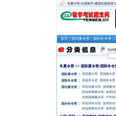
-
-
-
冬夏令营
出国留学
雅思托福培训
首页
｜
国内夏令营
｜
国内冬令营
｜
站内
>>
·
冬夏令营
国际夏令营
国际冬令
：
美国夏令营
英国夏令营
国际夏令营
：
美国冬令营
英国冬令营
国际冬令营
：
羽毛球夏令营
篮球夏令
国内夏令营
科技探索夏令营
体育竞
自然探秘夏令营
户外拓
：
羽毛球冬令营
篮球冬令
国内冬令营
科技探索冬令营
体育竞