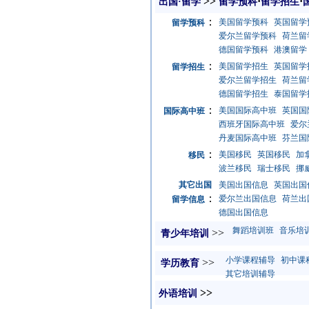
>>
·
·
出国·留学
留学预科
留学招生
：
美国留学预科
英国留学
留学预科
爱尔兰留学预科
荷兰留
德国留学预科
港澳留学
：
美国留学招生
英国留学
留学招生
爱尔兰留学招生
荷兰留
德国留学招生
泰国留学
：
美国国际高中班
英国国
国际高中班
西班牙国际高中班
爱尔
丹麦国际高中班
芬兰国
：
美国移民
英国移民
加
移民
波兰移民
瑞士移民
挪
其它出国
美国出国信息
英国出国
：
爱尔兰出国信息
荷兰出
留学信息
德国出国信息
舞蹈培训班
音乐培
>>
青少年培训
小学课程辅导
初中课
>>
学历教育
其它培训辅导
>>
外语培训