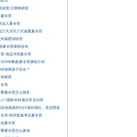
学UFP国‮课际‬程班20.
兵特训营/王牌将帅营
语夏令营
口语达人夏令营
冠21天28天25天减重夏令营
杭州减肥训练营
冲浪夏令营课程咨询
令营-海边冲浪夏令营
2026年帆船夏令营课程介绍
如何保障孩子安全？
令营推荐
夏令营
军事夏令营怎么报名
3+1国际本科项目常见问答
与其他高校的SQA项目相比，其优势是.
夏令营-杭州桨板考证夏令营
活动夏令营
军事夏令营怎么参加