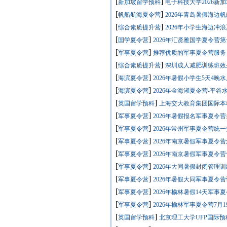
[
]
新加坡留学预科
电子科技大学2026新加
[
]
帆船航海夏令营
2026年青岛暑假海边
[
]
综合素质提升营
2026年小学生海边冲
[
]
国学夏令营
2026年汇贤雅国学夏令营第
[
]
军事夏令营
推荐优质的军事夏令营服务
[
]
综合素质提升营
深圳成人减肥训练班效
[
]
海滨夏令营
2026年暑假小学生5天4晚
[
]
海滨夏令营
2026年金海湖夏令营-平
[
]
英国留学预科
上海交大教育集团国际本科
[
]
军事夏令营
2026年暑假报名军事夏令
[
]
军事夏令营
2026年常州军事夏令营统
[
]
军事夏令营
2026年南京暑假军事夏令
[
]
军事夏令营
2026年南京暑假军事夏令
[
]
军事夏令营
2026年大同暑假封闭管理
[
]
军事夏令营
2026年暑假大同军事夏令
[
]
军事夏令营
2026年榆林暑假14天军事
[
]
军事夏令营
2026年榆林军事夏令营7月
[
]
英国留学预科
北京理工大学UFP国际预