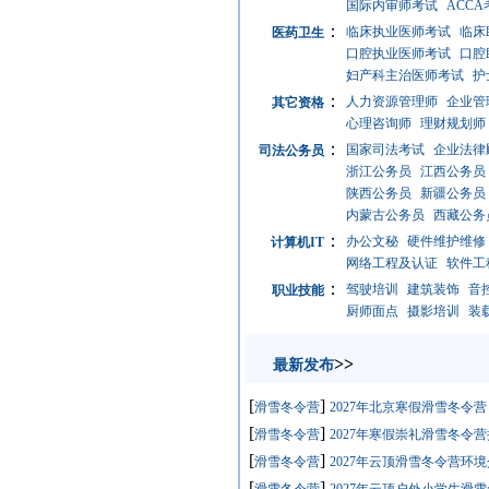
国际内审师考试
ACCA
：
临床执业医师考试
临床
医药卫生
口腔执业医师考试
口腔
妇产科主治医师考试
护
：
人力资源管理师
企业管
其它资格
心理咨询师
理财规划师
：
国家司法考试
企业法律
司法公务员
浙江公务员
江西公务员
陕西公务员
新疆公务员
内蒙古公务员
西藏公务
：
办公文秘
硬件维护维修
计算机IT
网络工程及认证
软件工
：
驾驶培训
建筑装饰
音
职业技能
厨师面点
摄影培训
装
>
最新发布
[
]
滑雪冬令营
2027年北京寒假滑雪冬令营
[
]
滑雪冬令营
2027年寒假崇礼滑雪冬令
[
]
滑雪冬令营
2027年云顶滑雪冬令营环
[
]