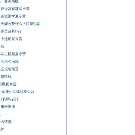
统一咨询热线
海边夏令营有哪些推荐
汇贤雅国学夏令营
孩子能收获什么？口碑说话
子体重改善吗？
水上运动夏令营
令营
小学生帆船夏令营
安全怎么保障
怎么报名稳妥
专属热线
事拓展夏令营
学生军旅生活体验夏令营
营每日训练安排
月排班安排
表
报名情况
推荐