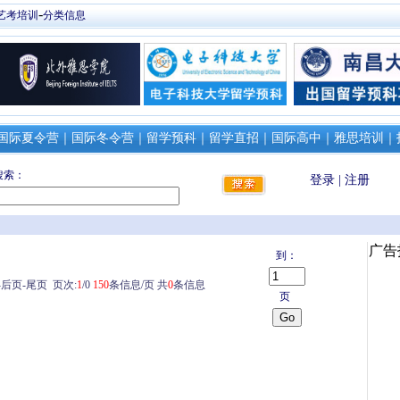
-
艺考培训
分类信息
国际夏令营
｜
国际冬令营
｜
留学预科
｜
留学直招
｜
国际高中
｜
雅思培训
｜
搜索：
登录
|
注册
到：
-
后页-
尾页
页次:
1
/0
150
条信息/页 共
0
条信息
页