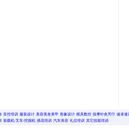
饰
音控培训
服装设计
美容美发美甲
形象设计
模具数控
按摩针灸芳疗
速录速
训
装载机/叉车/挖掘机
插花培训
汽车美容
礼仪培训
其它技能培训