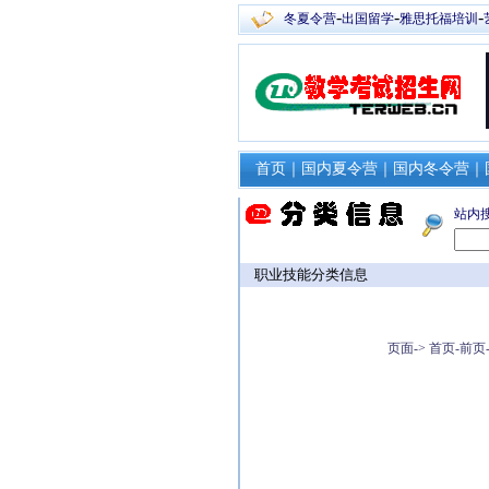
-
-
-
冬夏令营
出国留学
雅思托福培训
首页
｜
国内夏令营
｜
国内冬令营
｜
站内
职业技能分类信息
页面->
首页-
前页