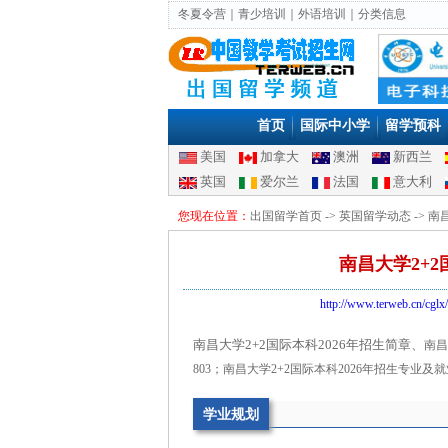
冬夏令营
｜
青少培训
｜
外语培训
｜
分类信息
首页
国际中小学
留学预科
美国
加拿大
澳洲
新西兰
英国
爱尔兰
法国
意大利
您现在位置：
出国留学首页
->
英国留学动态
-> 
南昌大学2+2
http://www.terweb.cn/cglx/
南昌大学2+2国际本科2026年招生简章、
南昌
803；
南昌大学2+2国际本科2026年招生
专业及就
学业规划