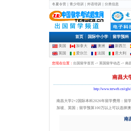
冬夏令营
｜
青少培训
｜
外语培训
｜
分类信息
首页
国际中小学
留学预科
美国
加拿大
澳洲
新西兰
英国
爱尔兰
法国
意大利
您现在位置：
出国留学首页
->
英国留学动态
-> 
南昌大学
http://www.terweb.cn/cglx/
南昌大学2+2国际本科2026年留学费用：
加坡、英国；留学预算100万以上可以选择澳
南